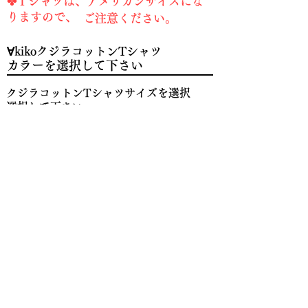
​✤Ｔシャツは、アメリカンサイズにな
りますので、
​ご注意ください。
∀kikoクジラコットンTシャツ
クジラコットンTシャツサイズを選択
クジラコットン枚数を入力
∀kikoクジラオーガニックTシャツ
クジラOG・Tシャツサイズを選択
クジラOG枚数を入力
​※メッセージ欄に、寄付金額の記入を