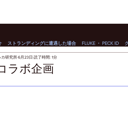
介
ストランディングに遭遇した場合
FLUKE ・ PECK ID
ルカ研究所
6月23日
読了時間: 1分
Y'Sコラボ企画