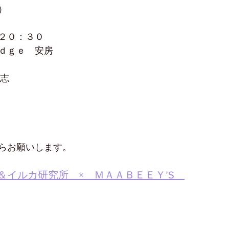
）
２０：３０
ｄｇｅ　安房
　志
　
らお願いします。
＆イルカ研究所　×　ＭＡＡＢＥＥＹ’S　