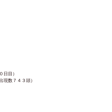
０日目）
出現数７４３頭）