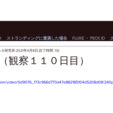
介
ストランディングに遭遇した場合
FLUKE ・ PECK ID
ルカ研究所
2021年4月8日
読了時間: 1分
（観察１１０日目）
ic.com/video/0d9076_173c966d770a47e882185104d5208d08/240p