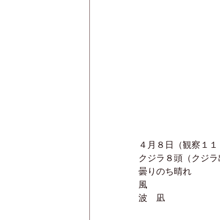
４月８日（観察１１
クジラ８頭（クジラ
曇りのち晴れ
風
波　凪