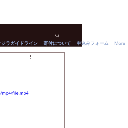
クジラガイドライン
寄付について
申込みフォーム
More
/mp4/file.mp4