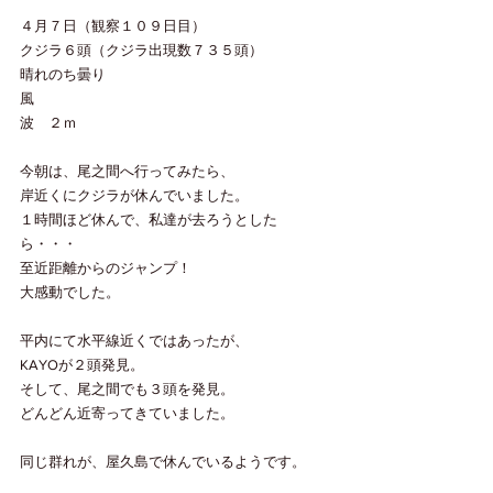
４月７日（観察１０９日目）
クジラ６頭（クジラ出現数７３５頭）
晴れのち曇り
風　
波　２ｍ
今朝は、尾之間へ行ってみたら、
岸近くにクジラが休んでいました。
１時間ほど休んで、私達が去ろうとした
ら・・・
至近距離からのジャンプ！
大感動でした。
平内にて水平線近くではあったが、
KAYOが２頭発見。
そして、尾之間でも３頭を発見。
どんどん近寄ってきていました。
同じ群れが、屋久島で休んでいるようです。