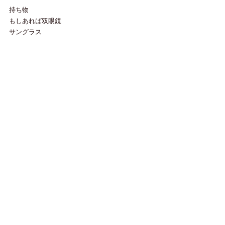
持ち物
もしあれば双眼鏡
サングラス
などお持ちください。
2024年3月2日@屋久島宮之浦環境文化村センタ
ーにて上映されたスライドショーは
こちらです。
https://youtu.be/7T9ugHpiLi8
ヤクシマクジラ＆イルカ研究所HP
https://www.yakushima-whale.com/
クジラたちの持続可能な活動資金のため
ご寄付された方には
１０００円　ステッカー
２０００円ヤクシマクジラソングCD
ヤクシマクジラ＆イルカ研究所オリジナルtshirt
もご予約できます。