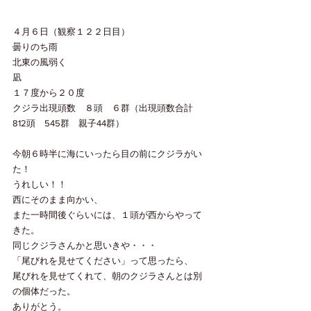
４月６日（観察１２２日目）
曇りのち雨
北東の風弱く
凪
１７度から２０度
クジラ出現頭数　８頭　６群（出現頭数合計　
812頭　545群　親子44群）
今朝６時半に海にいったら目の前にクジラがい
た！
うれしい！！
西にそのまま向かい、
また一時間後ぐらいには、１頭が西からやって
きた。
同じクジラさんかと思いきや・・・
「尾びれを見せてください」って思ったら、
尾びれを見せてくれて、朝のクジラさんとは別
の個体だった。
ありがとう。