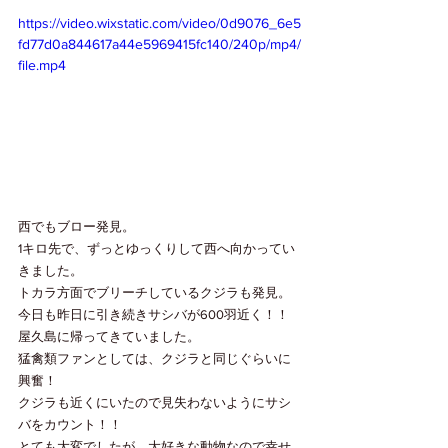
https://video.wixstatic.com/video/0d9076_6e5
fd77d0a844617a44e5969415fc140/240p/mp4/
file.mp4
西でもブロー発見。
1キロ先で、ずっとゆっくりして西へ向かってい
きました。
トカラ方面でブリーチしているクジラも発見。
今日も昨日に引き続きサシバが600羽近く！！
屋久島に帰ってきていました。
猛禽類ファンとしては、クジラと同じぐらいに
興奮！
クジラも近くにいたので見失わないようにサシ
バをカウント！！
とても大変でしたが、大好きな動物なので幸せ