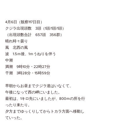
4月6日（観察117日目）
クジラ出現頭数　3頭（1頭/1頭/1頭）
（出現頭数合計　657頭　356群）
晴れ時々曇り
風　北西の風
波　1.5ｍ後、1ｍうねりを伴う
中潮
満潮　9時10分・22時27分
干潮　3時28分・15時59分
早朝からお昼までクジラ達はいなくて、
午後になって西の岬にいました。
最初は、1キロ先にいましたが、800ｍの所を行
ったり来たり。
夕方までゆっくりしてからトカラ方面へ移動し
ていった。