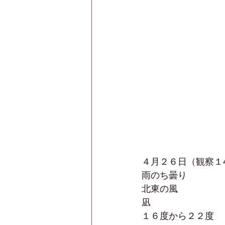
４月２６日（観察１
雨のち曇り
北東の風
凪
１６度から２２度