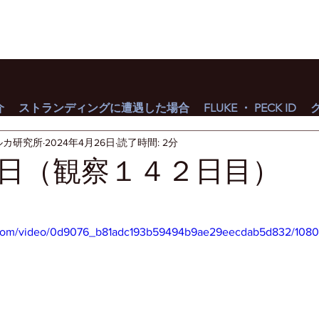
介
ストランディングに遭遇した場合
FLUKE ・ PECK ID
ルカ研究所
2024年4月26日
読了時間: 2分
日（観察１４２日目）
ic.com/video/0d9076_b81adc193b59494b9ae29eecdab5d832/1080