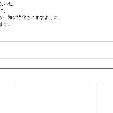
ないね。
に。
が、海に浄化されますように。
ます。