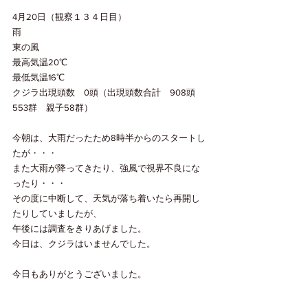
4月20日（観察１３４日目）
雨
東の風
最高気温20℃
最低気温16℃
クジラ出現頭数　0頭（出現頭数合計　908頭　
553群　親子58群）
今朝は、大雨だったため8時半からのスタートし
たが・・・
また大雨が降ってきたり、強風で視界不良にな
ったり・・・
その度に中断して、天気が落ち着いたら再開し
たりしていましたが、
午後には調査をきりあげました。
今日は、クジラはいませんでした。
今日もありがとうございました。