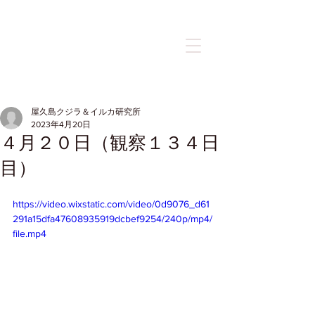
記事
屋久島クジラ＆イルカ研究所
2023年4月20日
４月２０日（観察１３４日
目）
https://video.wixstatic.com/video/0d9076_d61
291a15dfa47608935919dcbef9254/240p/mp4/
file.mp4