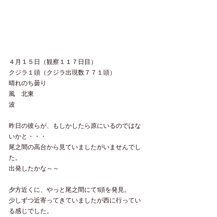
４月１５日（観察１１７日目）
クジラ１頭（クジラ出現数７７１頭）
晴れのち曇り
風　北東
波
昨日の彼らが、もしかしたら原にいるのではな
いかと・・・
尾之間の高台から見ていましたがいませんでし
た。
出発したかな～～
夕方近くに、やっと尾之間にて1頭を発見。
少しずつ近寄ってきていましたが西に行ってい
る感じでした。