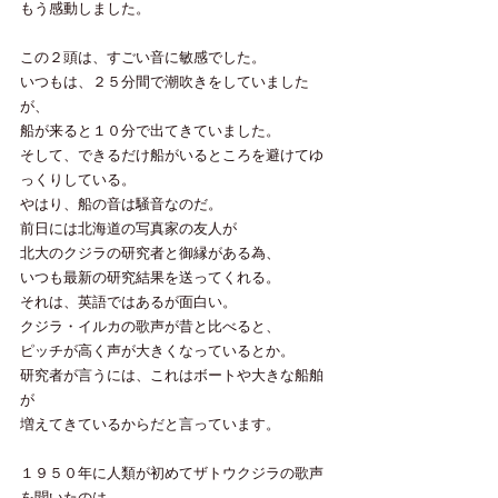
もう感動しました。
この２頭は、すごい音に敏感でした。
いつもは、２５分間で潮吹きをしていました
が、
船が来ると１０分で出てきていました。
そして、できるだけ船がいるところを避けてゆ
っくりしている。
やはり、船の音は騒音なのだ。
前日には北海道の写真家の友人が
北大のクジラの研究者と御縁がある為、
いつも最新の研究結果を送ってくれる。
それは、英語ではあるが面白い。
クジラ・イルカの歌声が昔と比べると、
ピッチが高く声が大きくなっているとか。
研究者が言うには、これはボートや大きな船舶
が
増えてきているからだと言っています。
１９５０年に人類が初めてザトウクジラの歌声
を聞いたのは