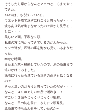
そうしたら岸からなんと２ｍのところまでやっ
てきた。
KAYOは、もう泣いている。
ウエットを着て泳ぎに行こうと思ったが・・・
波もあり気が進まなかったので岸から見守るこ
とに・・・
美しい２頭。平和な２頭。
私達の方に向かってきているのがわかった。
クジラ達が、私達の事を海から見ているようだ
った。
幸せな時間。
またまた東へ移動していたので、原の漁港まで
追いかけてみました。
漁港に行ったら見ている場所の高さも低くなる
ので、
きっと遠いのだろうと思っていたのだが・・・
なんと、４０ｍぐらいの所で潮吹き！！
すごい！２頭をじっくりじっくり観察。
なんと、日の沈む前に、さらに２頭発見。
原漁港で待ち合わせをしていたのか～