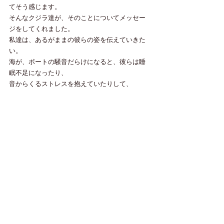
てそう感じます。
そんなクジラ達が、そのことについてメッセー
ジをしてくれました。
私達は、あるがままの彼らの姿を伝えていきた
い。
海が、ボートの騒音だらけになると、彼らは睡
眠不足になったり、
音からくるストレスを抱えていたりして、
親子は常に緊張状態になっているように見え
る。
寝不足になると人間と同じ抵抗力がなくなって
きて病気になったりするって、
ある学者の論文にも書いてあった。
クジラも人間と同じ。
出来るだけ彼らの世界が静かであるように努め
ていきたいと思いました。
４年前に「たくさんのクジラにのった観音様」
の夢を見た翌日、
海を見に行ったら１０頭以上のクジラ達がジャ
ンプしていました。