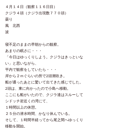
４月１４日（観察１１６日目）
クジラ４頭（クジラ出現数７７０頭）
曇り
風　北西
波
寝不足のままの早朝からの観察。
あまりの眠さに・・・
「今日はゆっくりしよう。クジラはきっといな
い」と思いながら、
平内で観察をしていたら・・・
岸から２ｍぐらいの所で2頭潮吹き。
船が通ったあとに驚いて出てきた感じでした。
2頭は、東に向かったので小島へ移動。
ここにも船がいたので、クジラ達はスルーして
シドッチ岩近くの湾にて、
１時間以上の休憩。
２５分の潜水時間、かなり休んでいる。
そして、１時間半経ってから尾之間へゆっくり
移動を開始。