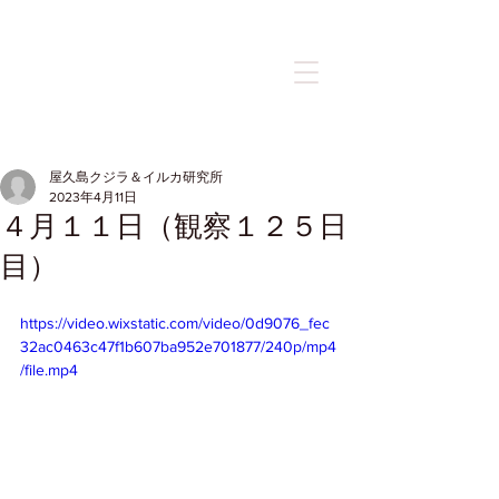
記事
屋久島クジラ＆イルカ研究所
2023年4月11日
４月１１日（観察１２５日
目）
https://video.wixstatic.com/video/0d9076_fec
32ac0463c47f1b607ba952e701877/240p/mp4
/file.mp4