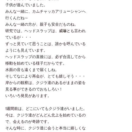
子供が遊んでいました。
みんな一緒に、カムチャッカアリューシャンへ
行くんだね～
みんな一緒の方が、親子も安全だものね。
研究では、ヘッドスラップは、威嚇とも言われ
ているが・・・
ずっと見ていて思うことは、誰かを呼んでいる
ようにも見えています。
ヘッドスラップの直後には、必ず合流してから
移動を始めている様子だからです。
水面の音も遠くまで届くしね。
そしてなにより再会が、とても嬉しそう・・・
岸からの観察は、クジラ達のあるがままの姿を
見る事ができるのでおもしろい！
いろいろ発見があります。
1週間前は、どこにいてもクジラ達がいました。
今は、クジラ達がどんどん北上を始めているの
で、会えるのが奇跡です。
そんな時に、クジラ達に会うと本当に嬉しくな