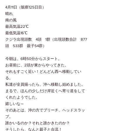
4月11日（観察125日目）
晴れ
南の風
最高気温22℃
最低気温16℃
クジラ出現頭数　4頭　1群（出現頭数合計　877
頭　533群　親子54群）
今朝は、6時50分からスタート。
お昼前に、2頭が東からやってきた。
それもすごく近い！どんどん西へ移動してい
る。
私達が全員揃ったら、沖へ移動し始めました。
まるで、ほんの少しだけ岸近くへ寄り道をして
くれたようでした。
嬉しいな～
そのあとは、沖の方でブリーチ、ヘッドスラッ
プ。
誰かいるのか？それと誰かきたのか？
そうしたら、なんと親子と合流！