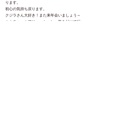
ります。
初心の気持ち戻ります。
クジラさん大好き！また来年会いましょう～
カムチャッカアリューシャンへ気を付けて行っ
て来てね～
今日もありがとうございました。
すべて表示
最新記事