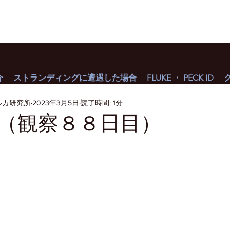
介
ストランディングに遭遇した場合
FLUKE ・ PECK ID
ルカ研究所
2023年3月5日
読了時間: 1分
（観察８８日目）