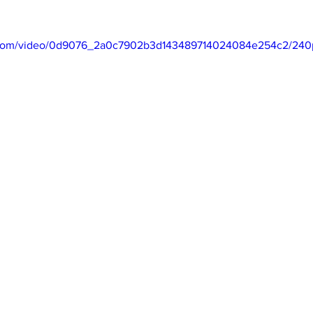
ic.com/video/0d9076_2a0c7902b3d143489714024084e254c2/240