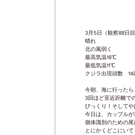
3月5日（観察88日
晴れ
北の風弱く
最高気温18℃
最低気温11℃
クジラ出現頭数　14
今朝、海に行ったら
3回ほど至近距離で
びっくり！そしてや
今日は、カップルが
個体識別のための尾
とにかくどこにいて