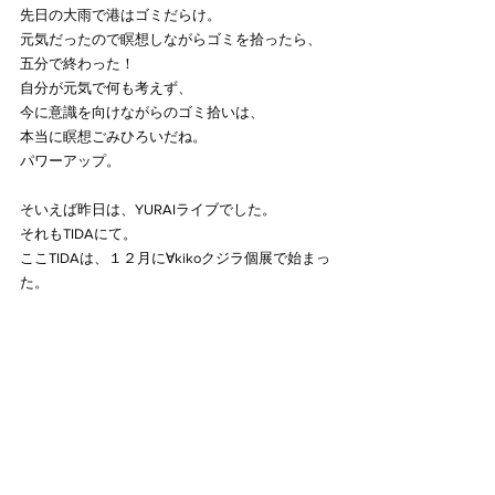
先日の大雨で港はゴミだらけ。
元気だったので瞑想しながらゴミを拾ったら、
五分で終わった！
自分が元気で何も考えず、
今に意識を向けながらのゴミ拾いは、
本当に瞑想ごみひろいだね。
パワーアップ。
そいえば昨日は、YURAIライブでした。
それもTIDAにて。
ここTIDAは、１２月に∀kikoクジラ個展で始まっ
た。
そして昨日はクジラにご縁があるYURAIライブ。
久しぶりにいっぱい踊り、みんなで歌い、
最高に楽しかったよ。
クジラ達を見送ってるな、お祝い祭りだった
な。
EMAさんも
『なおちゃんが踊れるようにスペシャルだよ』
って言ってくれて、