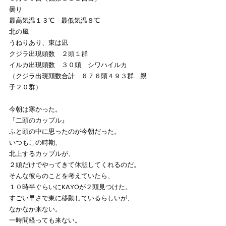
曇り　
最高気温１３℃　最低気温８℃
北の風
うねりあり、東は凪
クジラ出現頭数　２頭１群　
イルカ出現頭数　３０頭　シワハイルカ
（クジラ出現頭数合計　６７６頭４９３群　親
子２０群）
今朝は寒かった。
『二頭のカップル』
ふと頭の中に思ったのが今朝だった。
いつもこの時期、
北上するカップルが、
２頭だけでやってきて休憩してくれるのだ。
そんな彼らのことを考えていたら、
１０時半ぐらいにKAYOが２頭見つけた。
すごい早さで東に移動しているらしいが、
なかなか来ない。
一時間経っても来ない。