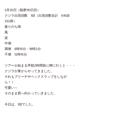
3月30日（観察110日目）
クジラ出現頭数　1頭（出現頭数合計　616頭　
332群）
曇りのち雨
風
波
中潮
満潮　6時15分・18時2分
干潮　12時15分
ツアーが始まる早朝2時間前に岬に行くと・・・
クジラが東からやってきました。
それもブリーチやペックスラップをしなが
ら！！
可愛い～
そのまま西へ向かっていきました。
今日は、1頭でした。