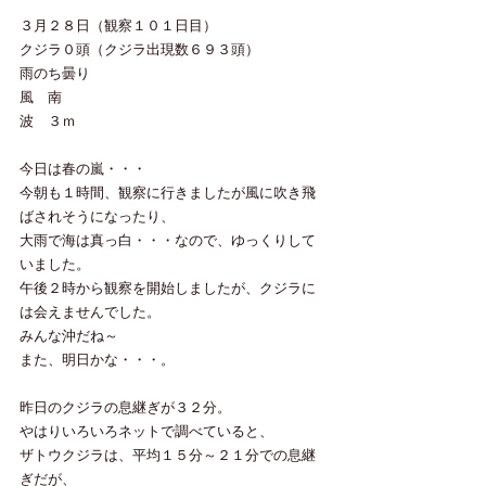
３月２８日（観察１０１日目）
クジラ０頭（クジラ出現数６９３頭）
雨のち曇り
風　南
波　３ｍ
今日は春の嵐・・・
今朝も１時間、観察に行きましたが風に吹き飛
ばされそうになったり、
大雨で海は真っ白・・・なので、ゆっくりして
いました。
午後２時から観察を開始しましたが、クジラに
は会えませんでした。
みんな沖だね～
また、明日かな・・・。
昨日のクジラの息継ぎが３２分。
やはりいろいろネットで調べていると、
ザトウクジラは、平均１５分～２１分での息継
ぎだが、