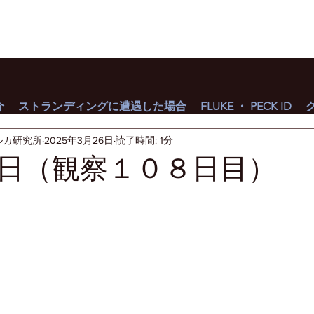
介
ストランディングに遭遇した場合
FLUKE ・ PECK ID
ルカ研究所
2025年3月26日
読了時間: 1分
日（観察１０８日目）