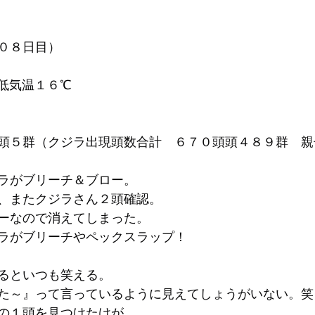
０８日目）
低気温１６℃
頭５群（クジラ出現頭数合計　６７０頭頭４８９群　親
ラがブリーチ＆ブロー。
、またクジラさん２頭確認。
ーなので消えてしまった。
ラがブリーチやペックスラップ！
　
るといつも笑える。
た～』って言っているように見えてしょうがいない。笑
の１頭を見つけたけが、