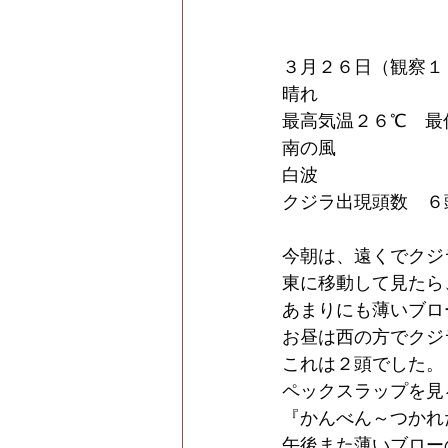
３月２６日（観察１
晴れ　　
最高気温２６℃　最
南の風
白波
クジラ出現頭数　６
今朝は、遠くでクジ
東に移動して見たら
あまりにも薄いブロ
お昼は西の方でクジ
これは２頭でした。
ペックスラップを見
『かんべん～つかれ
午後また薄いブロー