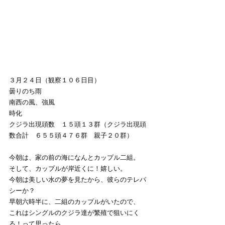
３月２４日（観察１０６日目）
曇りのち雨　
南西の風、強風
時化
クジラ出現頭数　１５頭１３群（クジラ出現頭
数合計　６５５頭４７６群　親子２０群）
今朝は、家の前の海になんとカップル二組。
そして、カップルが岸近くに！嬉しい。
今朝は美しい水の夢を見たから、彼らのテレパ
シーか？
早朝六時半に、二組のカップルがいたので、
これはシングルのクジラ達が繁殖で狙いにく
る！って思ったら、