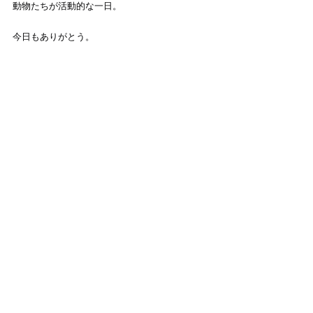
動物たちが活動的な一日。
今日もありがとう。
（３／２２のイベントの様子）
すべて表示
最新記事