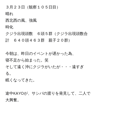
３月２３日（観察１０５日目）
晴れ　
西北西の風、強風
時化
クジラ出現頭数　６頭５群（クジラ出現頭数合
計　６４０頭４６３群　親子２０群）
今朝は、昨日のイベントが遅かった為、
寝不足から始まった。笑
そして遠く沖にクジラがいたが・・・遠すぎ
る。
眠くなってきた。
途中KAYOが、サシバの渡りを発見して、二人で
大興奮。