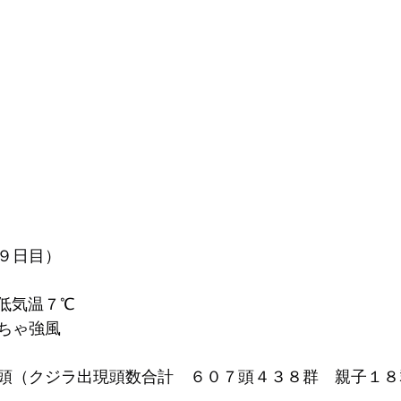
９日目）
低気温７℃
ちゃ強風
頭（クジラ出現頭数合計　６０７頭４３８群　親子１８