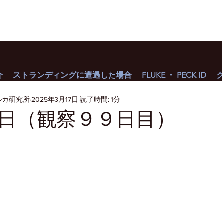
介
ストランディングに遭遇した場合
FLUKE ・ PECK ID
ルカ研究所
2025年3月17日
読了時間: 1分
日（観察９９日目）