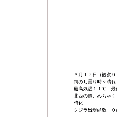
３月１７日（観察９
雨のち曇り時々晴れ
最高気温１１℃　最
北西の風、めちゃく
時化
クジラ出現頭数　０