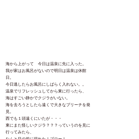
海から上がって　今日は温泉に先に入った。
我が家はお風呂がないので明日は温泉は休館
日。
今日逃したらお風呂にしばらく入れない。。
温泉でリフレッシュしてから東に行ったら、
海はすごい静かでクジラがいない。
海を去ろうとしたら遠くで大きなブリーチを発
見。
西でも１頭遠くにいたが・・・
東にまた怪しいクジラ？？？っていうのを見に
行ってみたら、
なんと目の前に現れた！ブロー！