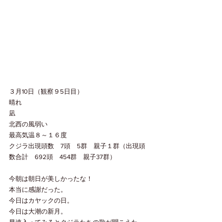
３月10日（観察９5日目）
晴れ
凪　
北西の風弱い　
最高気温８～１６度
クジラ出現頭数　7頭　5群　親子１群（出現頭
数合計　692頭　454群　親子37群）
今朝は朝日が美しかったな！
本当に感謝だった。
今日はカヤックの日。
今日は大潮の新月。