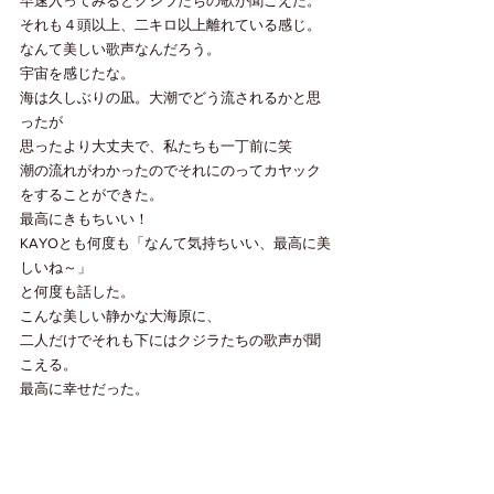
早速入ってみるとクジラたちの歌が聞こえた。
それも４頭以上、二キロ以上離れている感じ。
なんて美しい歌声なんだろう。
宇宙を感じたな。
海は久しぶりの凪。大潮でどう流されるかと思
ったが
思ったより大丈夫で、私たちも一丁前に笑　
潮の流れがわかったのでそれにのってカヤック
をすることができた。
最高にきもちいい！
KAYOとも何度も「なんて気持ちいい、最高に美
しいね～」
と何度も話した。
こんな美しい静かな大海原に、
二人だけでそれも下にはクジラたちの歌声が聞
こえる。
最高に幸せだった。