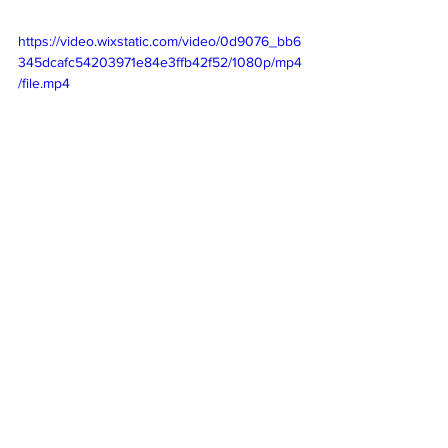
https://video.wixstatic.com/video/0d9076_bb6
345dcafc54203971e84e3ffb42f52/1080p/mp4
/file.mp4
合流する前に西にいたKAYO！
２頭は、ペックスラップしながら私の目の前に
いるクジラたちを呼んでいた。　
合流して遊びだして、みんな一列になった。
かわいい～再会なのか？待ち合わせをしていた
のか？
最高にかわいいよ～クジラさん。
とにかくクジラさんは仰向けになって
ペックをたたいたり、本当に嬉しそうだった。
そんな姿をみて私たちもめちゃくちゃ嬉しかっ