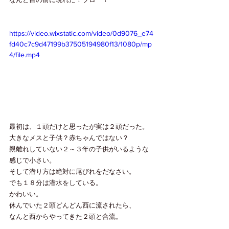
https://video.wixstatic.com/video/0d9076_e74
fd40c7c9d47199b37505194980f13/1080p/mp
4/file.mp4
最初は、１頭だけと思ったが実は２頭だった。
大きなメスと子供？赤ちゃんではない？
親離れしていない２～３年の子供がいるような
感じで小さい。
そして潜り方は絶対に尾びれをだなさい。
でも１８分は潜水をしている。
かわいい。　
休んでいた２頭どんどん西に流されたら、
なんと西からやってきた２頭と合流。