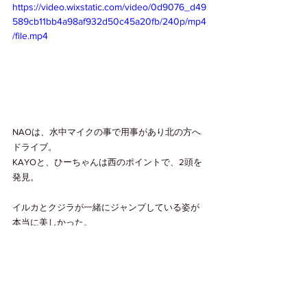
https://video.wixstatic.com/video/0d9076_d49
589cb11bb4a98af932d50c45a20fb/240p/mp4
/file.mp4
NAOは、水中マイクの事で用事があり北の方へ
ドライブ。
KAYOと、ひーちゃんは西のポイントで、2頭を
発見。
イルカとクジラが一緒にジャンプしている姿が
本当に美しかった。
あっという間に夕方近く。
時間が経つのが早かったです。
美しい調和の世界。
クジラとイルカ達・・・
彼らも最高に今一瞬を楽しんでいます！