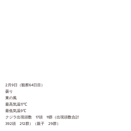
2月9日（観察64日目）
曇り
東の風
最高気温17℃
最低気温9℃
クジラ出現頭数　17頭　11群（出現頭数合計　
392頭　212群）（親子　29群）