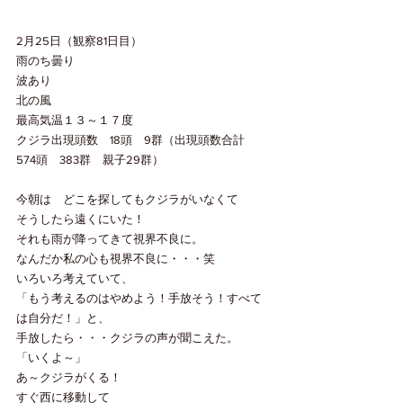
2月25日（観察81日目）
雨のち曇り
波あり　
北の風
最高気温１３～１７度
クジラ出現頭数　18頭　9群（出現頭数合計　
574頭　383群　親子29群）
今朝は　どこを探してもクジラがいなくて
そうしたら遠くにいた！
それも雨が降ってきて視界不良に。
なんだか私の心も視界不良に・・・笑
いろいろ考えていて、
「もう考えるのはやめよう！手放そう！すべて
は自分だ！」と、
手放したら・・・クジラの声が聞こえた。
「いくよ～」
あ～クジラがくる！
すぐ西に移動して