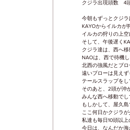
クジラ出現頭数　4頭
今朝もずっとクジラ
KAYOからイルカ
イルカの狩りの上空
そして、午後遅くK
クジラ達は、西へ移
NAOは、西で待機
北西の強風だとブロ
遠いブローは見えず
テールスラップをし
そのあと、2頭が沖
みんな西へ移動でし
もしかして、屋久島
ここ何日かクジラが
私達も毎日10頭以
今日は、なんだか海