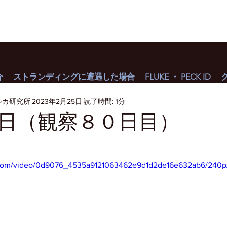
介
ストランディングに遭遇した場合
FLUKE ・ PECK ID
ルカ研究所
2023年2月25日
読了時間: 1分
日（観察８０日目）
ic.com/video/0d9076_4535a9121063462e9d1d2de16e632ab6/240p