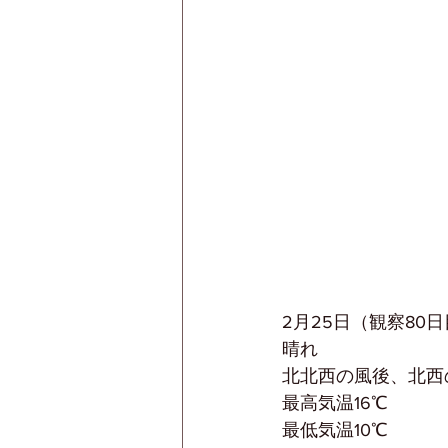
2月25日（観察80
晴れ
北北西の風後、北西
最高気温16℃
最低気温10℃