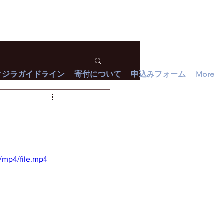
クジラガイドライン
寄付について
申込みフォーム
More
/mp4/file.mp4