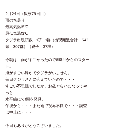
2月24日（観察79日目）
雨のち曇り
最高気温15℃
最低気温13℃
クジラ出現頭数　1頭　1群（出現頭数合計　543
頭　307群）（親子　37群）
今朝は、雨がすごかったので8時半からのスター
ト。
海がすごい静かでクジラがいません。
毎日クジラさんに会えていたので・・・
すごい不思議でしたが、お昼ぐらいになってや
っと、
水平線にて1頭を発見。
午後から・・・また雨で視界不良で・・・調査
は中止に・・・
今日もありがとうございました。