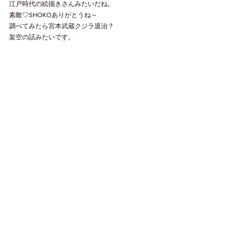
江戸時代の絵描きさんみたいだね。
素敵♡SHOKOありがとうね～
調べてみたら宮本武蔵クジラ退治？
架空の話みたいです。
https://media.thisisgallery.com/works/utagawakun
iyoshi_07
すべて表示
最新記事