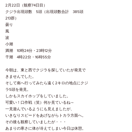
2月22日（観察74日目）
クジラ出現頭数　5頭（出現頭数合計　385頭　
213群）
曇り
風　
波
小潮
満潮　10時24分・23時12分
干潮　4時22分・16時55分
今朝は、東と西でクジラを探していたが発見で
きませんでした。
そして南へ行ってみたら遠く2キロの地点にクジ
ラ5頭を発見。
しかもスカイホップをしていました。
可愛い！口作戦（笑）何か見ているね～
一見遊んでいるようにも見えましたが、
いきなりスピードをあげながらトカラ方面へ。
その後も観察していましたが・・・
あまりの寒さに体が冷えてしまい今日は休憩。