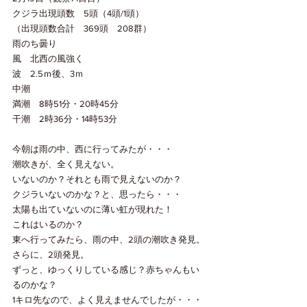
クジラ出現頭数　5頭（4頭/1頭）
（出現頭数合計　369頭　208群）
雨のち曇り
風　北西の風強く
波　2.5ｍ後、3ｍ
中潮
満潮　8時51分・20時45分
干潮　2時36分・14時53分
今朝は雨の中、西に行ってみたが・・・
潮吹きが、全く見えない。
いないのか？それとも雨で見えないのか？
クジラいないのかな？と、思ったら・・・
太陽も出ていないのに薄い虹が現れた！
これはいるのか？
東へ行ってみたら、雨の中、2頭の潮吹き発見。
さらに、2頭発見。
ずっと、ゆっくりしている感じ？赤ちゃんもい
るのかな？
1キロ先なので、よく見えませんでしたが・・・