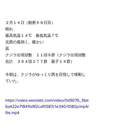
２月１４日（観察６８日目）
晴れ
最高気温１４℃　最低気温７℃
北西の風弱く、暖かい
凪
クジラ出現頭数　１１頭９群（クジラ出現頭数
合計　３９４頭２７７群　親子１４群）
今朝は、クジラがゆっくり西を目指して移動し
ていた。
https://video.wixstatic.com/video/0d9076_5be
6a422e71841fa9f2caf0587c1e340/1080p/mp4/
file.mp4