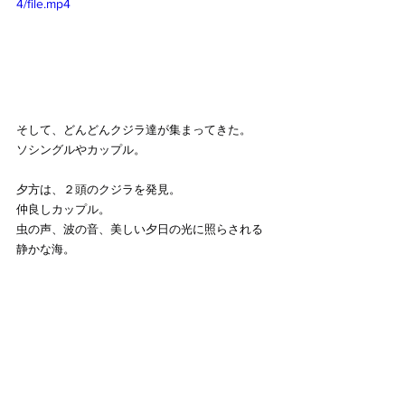
4/file.mp4
そして、どんどんクジラ達が集まってきた。
ソシングルやカップル。　
夕方は、２頭のクジラを発見。
仲良しカップル。
虫の声、波の音、美しい夕日の光に照らされる
静かな海。
クジラ達は、幸せそうでした。
そんな姿を見てNAOも幸せいっぱいになりまし
た。
今日も美しい日をありがとう。