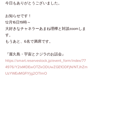
今日もありがとうございました。
お知らせです！
12月16日19時～
大好きなチャネラーあまね理樺と対談zoomしま
す。
もうあと、6名で満席です。
『屋久島・宇宙とクジラのお話会』
https://smart.reservestock.jp/event_form/index/77
4976/Y2IxMDEwOTZkODUwZGE1ODFjN/NTJhZm
UzYWExMGFlYjg2OTlmO