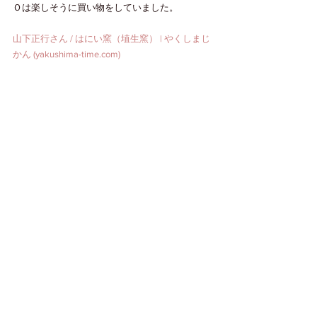
Ｏは楽しそうに買い物をしていました。
山下正行さん / はにい窯（埴生窯） | やくしまじ
かん (yakushima-time.com)
今回、寄付も頂きました。
大切に使わせていただきます。
本当にありがとうございます。