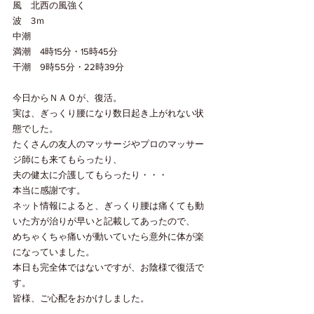
風　北西の風強く
波　3ｍ
中潮
満潮　4時15分・15時45分
干潮　9時55分・22時39分
今日からＮＡＯが、復活。
実は、ぎっくり腰になり数日起き上がれない状
態でした。
たくさんの友人のマッサージやプロのマッサー
ジ師にも来てもらったり、
夫の健太に介護してもらったり・・・
本当に感謝です。
ネット情報によると、ぎっくり腰は痛くても動
いた方が治りが早いと記載してあったので、
めちゃくちゃ痛いが動いていたら意外に体が楽
になっていました。
本日も完全体ではないですが、お陰様で復活で
す。
皆様、ご心配をおかけしました。