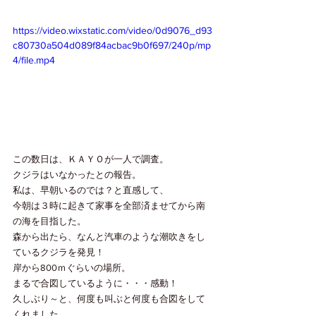
https://video.wixstatic.com/video/0d9076_d93
c80730a504d089f84acbac9b0f697/240p/mp
4/file.mp4
この数日は、ＫＡＹＯが一人で調査。
クジラはいなかったとの報告。
私は、早朝いるのでは？と直感して、
今朝は３時に起きて家事を全部済ませてから南
の海を目指した。
森から出たら、なんと汽車のような潮吹きをし
ているクジラを発見！
岸から800ｍぐらいの場所。
まるで合図しているように・・・感動！
久しぶり～と、何度も叫ぶと何度も合図をして
くれました。