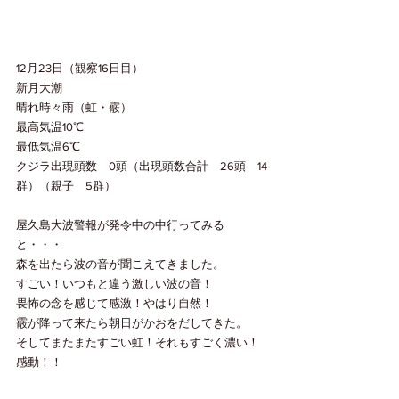
12月23日（観察16日目）
新月大潮
晴れ時々雨（虹・霰）
最高気温10℃
最低気温6℃
クジラ出現頭数　0頭（出現頭数合計　26頭　14
群）（親子　5群）
屋久島大波警報が発令中の中行ってみる
と・・・
森を出たら波の音が聞こえてきました。
すごい！いつもと違う激しい波の音！
畏怖の念を感じて感激！やはり自然！
霰が降って来たら朝日がかおをだしてきた。
そしてまたまたすごい虹！それもすごく濃い！
感動！！