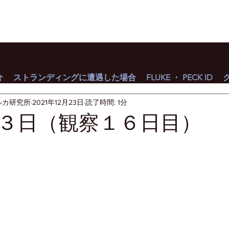
介
ストランディングに遭遇した場合
FLUKE ・ PECK ID
ルカ研究所
2021年12月23日
読了時間: 1分
３日（観察１６日目）