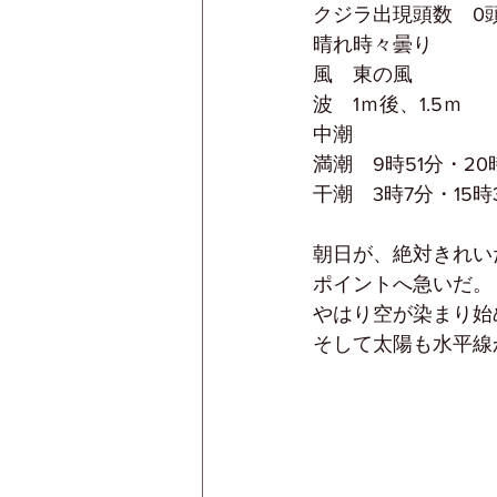
クジラ出現頭数　0
晴れ時々曇り
風　東の風
波　1ｍ後、1.5ｍ
中潮
満潮　9時51分・20
干潮　3時7分・15時
朝日が、絶対きれい
ポイントへ急いだ。
やはり空が染まり始
そして太陽も水平線