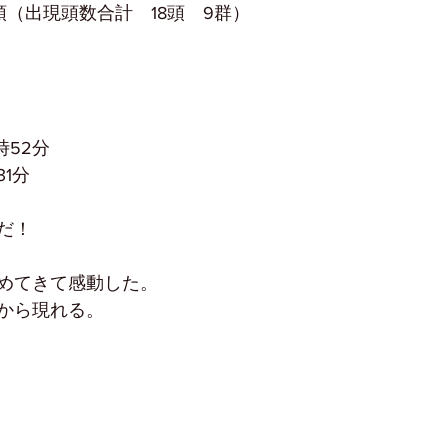
頭（出現頭数合計　18頭　9群）
時52分
31分
だ！
めてきて感動した。
から現れる。