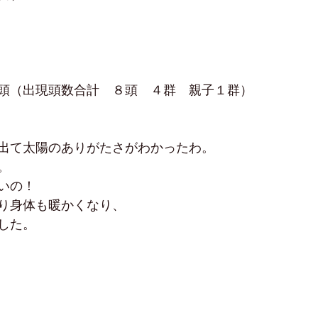
頭（出現頭数合計　８頭　４群　親子１群）
出て太陽のありがたさがわかったわ。
。
いの！
り身体も暖かくなり、
した。