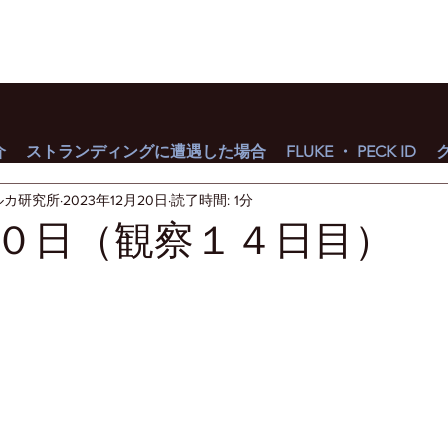
介
ストランディングに遭遇した場合
FLUKE ・ PECK ID
ルカ研究所
2023年12月20日
読了時間: 1分
０日（観察１４日目）