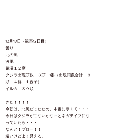
12月18日（観察12日目）
曇り　　
北の風
波凪　
気温１２度
クジラ出現頭数　３頭　1群（出現頭数合計　８
頭　４群　１親子）
イルカ　３０頭
きた！！！！
今朝は、北風だったため、本当に寒くて・・・
今日はクジラがこないかな～とネガテイブにな
っていたら・・・
なんと！ブロー！！
遠いけどよく見える。