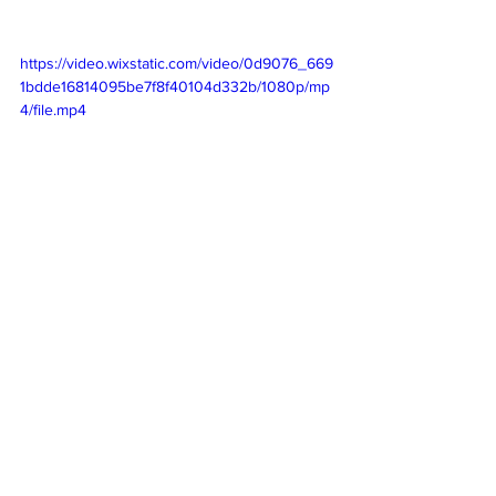
https://video.wixstatic.com/video/0d9076_669
1bdde16814095be7f8f40104d332b/1080p/mp
4/file.mp4
３頭はどんどん南に行きました。
６日ぶりのクジラさん。
クジラさんとイルカさんが現れて疲れと寒さが
吹っ飛びました。
今日も感謝でした。
ありがとうございます。