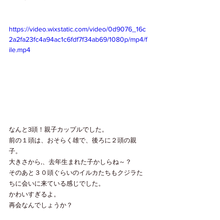
https://video.wixstatic.com/video/0d9076_16c
2a2fa23fc4a94ac1c6fdf7f34ab69/1080p/mp4/f
ile.mp4
なんと3頭！親子カップルでした。
前の１頭は、おそらく雄で、後ろに２頭の親
子。
大きさから,、去年生まれた子かしらね～？
そのあと３０頭ぐらいのイルカたちもクジラた
ちに会いに来ている感じでした。
かわいすぎるよ。
再会なんでしょうか？