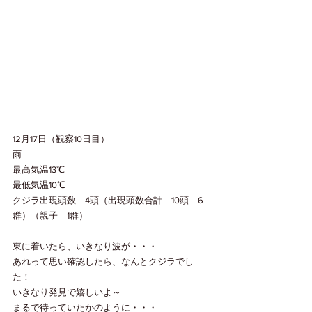
12月17日（観察10日目）
雨
最高気温13℃
最低気温10℃
クジラ出現頭数　4頭（出現頭数合計　10頭　6
群）（親子　1群）
東に着いたら、いきなり波が・・・
あれって思い確認したら、なんとクジラでし
た！
いきなり発見で嬉しいよ～
まるで待っていたかのように・・・