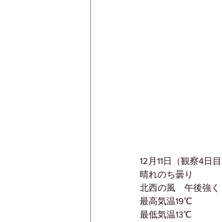
12月11日（観察4日
晴れのち曇り
北西の風　午後強く
最高気温19℃
最低気温13℃