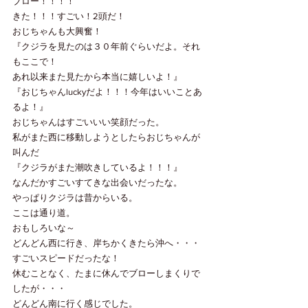
ブロー！！！！
きた！！！すごい！2頭だ！
おじちゃんも大興奮！
『クジラを見たのは３０年前ぐらいだよ。それ
もここで！
あれ以来また見たから本当に嬉しいよ！』
『おじちゃんluckyだよ！！！今年はいいことあ
るよ！』
おじちゃんはすごいいい笑顔だった。
私がまた西に移動しようとしたらおじちゃんが
叫んだ
『クジラがまた潮吹きしているよ！！！』
なんだかすごいすてきな出会いだったな。
やっぱりクジラは昔からいる。
ここは通り道。
おもしろいな～
どんどん西に行き、岸ちかくきたら沖へ・・・
すごいスピードだったな！
休むことなく、たまに休んでブローしまくりで
したが・・・
どんどん南に行く感じでした。