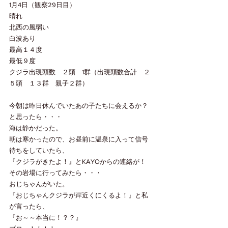
1月4日（観察29日目）
晴れ　
北西の風弱い
白波あり　　
最高１４度　
最低９度
クジラ出現頭数　２頭　1群（出現頭数合計　２
５頭　１３群　親子２群）
今朝は昨日休んでいたあの子たちに会えるか？
と思ったら・・・
海は静かだった。
朝は寒かったので、お昼前に温泉に入って信号
待ちをしていたら、
『クジラがきたよ！』とKAYOからの連絡が！
その岩場に行ってみたら・・・
おじちゃんがいた。
『おじちゃんクジラが岸近くにくるよ！』と私
が言ったら、
『お～～本当に！？？』