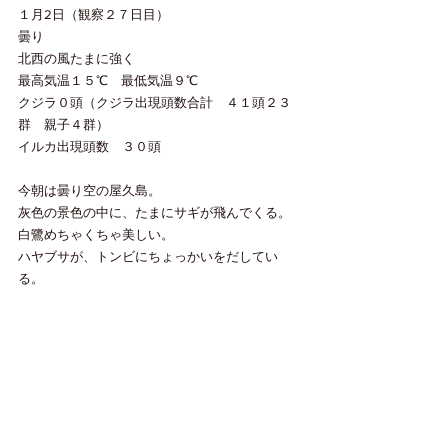
１月2日（観察２７日目）
曇り
北西の風たまに強く
最高気温１５℃　最低気温９℃
クジラ０頭（クジラ出現頭数合計　４１頭２３
群　親子４群）
イルカ出現頭数　３０頭
今朝は曇り空の屋久島。
灰色の景色の中に、たまにサギが飛んでくる。
白鷺めちゃくちゃ美しい。
ハヤブサが、トンビにちょっかいをだしてい
る。