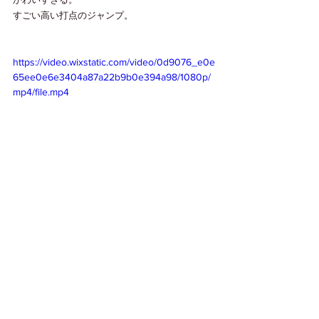
すごい高い打点のジャンプ。
https://video.wixstatic.com/video/0d9076_e0e
65ee0e6e3404a87a22b9b0e394a98/1080p/
mp4/file.mp4
こっちに泳いできたイルカちゃん達。
かわいい。
たまに激しく狩りをしたり、休憩したり。
クジラさんには会えませんでした。
今日もありがとうございます。