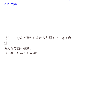
/file.mp4
そして、なんと東からまたもう1頭やってきて合
流。
みんなで西へ移動。
その後、沖からもう1頭。
今日もイルカとクジラ達に癒されました～
イルカとクジラが遊んでいる光景に癒されまし
た。
今日もありがとうございました。