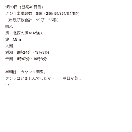
1月19日（観察40日目）
クジラ出現頭数　8頭（2頭/1頭/3頭/1頭/1頭）
（出現頭数合計　99頭　55群）
晴れ
風　北西の風やや強く
波　1.5ｍ
大潮
満潮　8時24分・19時31分
干潮　1時47分・14時8分
早朝は、カヤック調査。
クジラはいませんでしたが・・・朝日が美し
い。