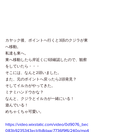
カヤック後、ポイントへ行くと3頭のクジラが東
へ移動。
私達も東へ。
東へ移動したら岸近くに1頭確認したので、観察
をしていたら・・・
そこには、なんと2頭いました。
また、元のポイントへ戻ったら2頭発見？
そしてイルカがやってきた。
ミナミハンドウかな？
なんと、クジラとイルカが一緒にいる！
遊んでいる！
めちゃくちゃ可愛い。
https://video.wixstatic.com/video/0d9076_bec
083b9235343ecb1b8daac7736f9f6/240p/mp4