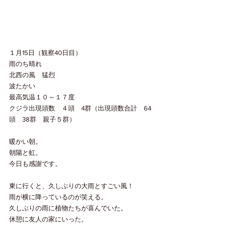
１月15日（観察40日目）
雨のち晴れ　
北西の風　猛烈
波たかい　
最高気温１０～１７度
クジラ出現頭数　４頭　4群（出現頭数合計　64
頭　38群　親子５群）
暖かい朝。
朝陽と虹。
今日も感謝です。
東に行くと、久しぶりの大雨とすごい風！
雨が横に降っているのが笑える。
久しぶりの雨に植物たちが喜んでいた。
休憩に友人の家にいった。