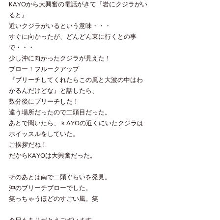
KAYOから大興奮の電話がきて『岩にクジラがい
ると』
近いクジラがいるという意味・・・
すぐに向かったが、どんどん東に行くとの事
で・・・
少し沖に向かったクジラが見えた！
ブロー！フルークアップ
『ブリーチしてくれたらこの風と大波の中はわ
かるんだけどな』と話したら、
数分後にブリーチした！
違う場所だったので二頭目だった。
あとで聞いたら、ｋAYOの近くにいたクジラは
ホイッスルをしていた。
ご挨拶だね！
だからKAYOは大興奮だった。
そのあとは南で二頭ぐらいを発見。
沖のブリーチブローでした。
笑っちゃうほどのすごい風。笑