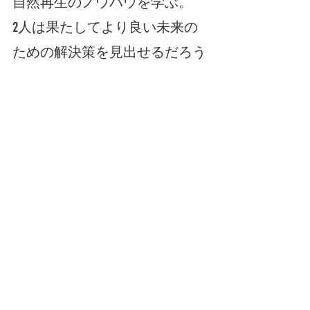
自然再生のノウハウを学ぶ。
2人は果たしてより良い未来の
ための解決策を見出せるだろう
か？
監督：シリル・ディオン
出演：ベラ・ラック、ヴィプラ
ン・プハネスワラン、
　　　ジェーン・グドール
 他撮影：アレクサンドル・レ
グリーズ　
編集：サンディ・ボンパー
プロデューサー：ギヨーム・ト
ゥーレ、セリーヌ・ルー
他原語：英語、フランス語原
題：ANIMAL配給：ユナイテッド