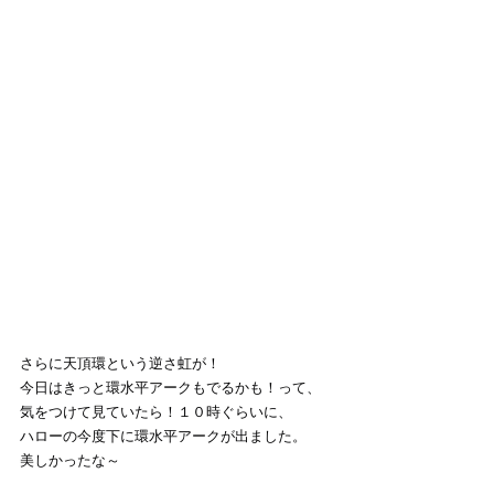
さらに天頂環という逆さ虹が！
今日はきっと環水平アークもでるかも！って、
気をつけて見ていたら！１０時ぐらいに、
ハローの今度下に環水平アークが出ました。
美しかったな～