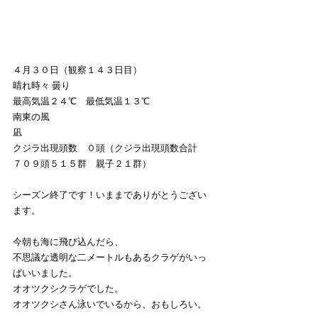
４月３０日（観察１４３日目）
晴れ時々 曇り
最高気温２４℃　最低気温１３℃
南東の風　
凪
クジラ出現頭数　０頭（クジラ出現頭数合計　
７０９頭５１５群　親子２１群）
シーズン終了です！いままでありがとうござい
ます。
今朝も海に飛び込んだら、
不思議な透明な二メートルもあるクラゲがいっ
ぱいいました。
オオツクシクラゲでした。
オオツクシさん泳いでいるから、おもしろい。