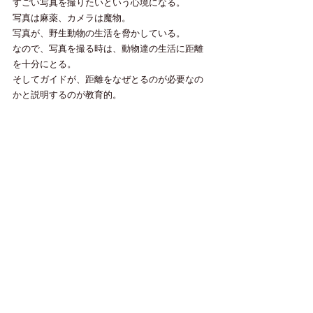
すごい写真を撮りたいという心境になる。
写真は麻薬、カメラは魔物。
写真が、野生動物の生活を脅かしている。
なので、写真を撮る時は、動物達の生活に距離
を十分にとる。
そしてガイドが、距離をなぜとるのが必要なの
かと説明するのが教育的。
●世界から「日本は、まだドルフィンスイミング
なんてしているの？」と、
言われる時代がすぐきます。
●コロナで、人間の生活が停止することによっ
て、野生動物が復活した。
反対に、人間の活動が活発になると野生動物
は、どんどん減っていく。
●ホエールウォッチングは、100ヤード、クジラ
から離れる事が必要。
ホエールウォッチングをしない場所をつくる、
クジラやイルカ達のレスティングエリアには、