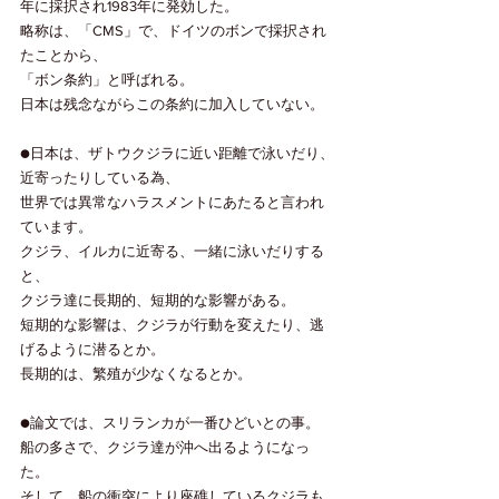
年に採択され1983年に発効した。
略称は、「CMS」で、ドイツのボンで採択され
たことから、
「ボン条約」と呼ばれる。
日本は残念ながらこの条約に加入していない。
●日本は、ザトウクジラに近い距離で泳いだり、
近寄ったりしている為、
世界では異常なハラスメントにあたると言われ
ています。
クジラ、イルカに近寄る、一緒に泳いだりする
と、
クジラ達に長期的、短期的な影響がある。
短期的な影響は、クジラが行動を変えたり、逃
げるように潜るとか。
長期的は、繁殖が少なくなるとか。
●論文では、スリランカが一番ひどいとの事。
船の多さで、クジラ達が沖へ出るようになっ
た。
そして、船の衝突により座礁しているクジラも