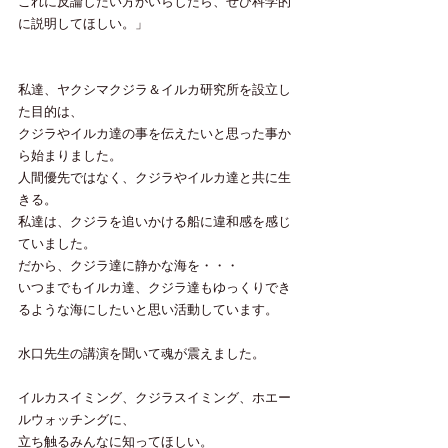
これに反論したい方がいらしたら、ぜひ科学的
に説明してほしい。」
私達、ヤクシマクジラ＆イルカ研究所を設立し
た目的は、
クジラやイルカ達の事を伝えたいと思った事か
ら始まりました。
人間優先ではなく、クジラやイルカ達と共に生
きる。
私達は、クジラを追いかける船に違和感を感じ
ていました。
だから、クジラ達に静かな海を・・・
いつまでもイルカ達、クジラ達もゆっくりでき
るような海にしたいと思い活動しています。
水口先生の講演を聞いて魂が震えました。
イルカスイミング、クジラスイミング、ホエー
ルウォッチングに、
立ち触るみんなに知ってほしい。