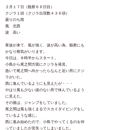
２月１７日（観察６６日目）
クジラ１頭（クジラ出現数４３６頭）
曇りのち雨
風　北西
波　高い
寒波が来て、風が強く、波が高い為、観察にも
かなり根気がいります。
今日は、８時半からスタート。
小島から尾之間方面にクジラを発見。
急いで尾之間へ向かったらなんと近い所にクジ
ラがいた。
西に進んでいるようにも見えたが・・・
やはり風も少ない波のない所で休んでいるよう
に見えた。
その後は、ジャンプをしていました。
尾之間は風も強くまるでスカイダイビングをし
ているような感じ。
西に進み始めたので、小島でやってくるのを待
っていましたが見失ってしまいました。