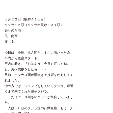
１月２２日（観察４１日目）
クジラ１５頭（クジラ出現数１３１頭）
曇りのち雨
風　南西
波　３ｍ
今日は、小島、尾之間ともすごい雨だった為、
平内から観察スタート。
平内に着き、『おはよう！今日も宜しくね。』
と、海へ挨拶をしたら・・・
早速、クジラ３頭が潮吹きで挨拶をかえしてく
れました。
沖の方では、ジャンプをしているクジラ、岸近
くまで来てくれた親子クジラ。
ここだけで、８頭ものクジラが集合していまし
た。
一人は、８頭のクジラ達の行動観察、もう一人