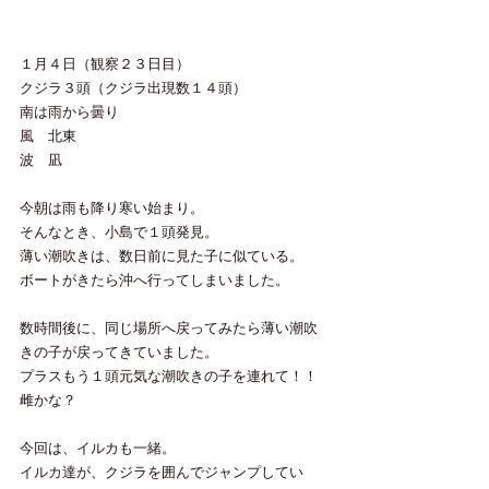
１月４日（観察２３日目）
クジラ３頭（クジラ出現数１４頭）
南は雨から曇り
風　北東
波　凪
今朝は雨も降り寒い始まり。
そんなとき、小島で１頭発見。
薄い潮吹きは、数日前に見た子に似ている。
ボートがきたら沖へ行ってしまいました。
数時間後に、同じ場所へ戻ってみたら薄い潮吹
きの子が戻ってきていました。
プラスもう１頭元気な潮吹きの子を連れて！！
雌かな？
今回は、イルカも一緒。
イルカ達が、クジラを囲んでジャンプしてい